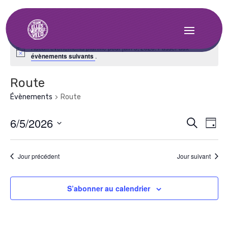
Aucun évènements planifié pour juin 5, 2026. Passer aux
évènements suivants
.
Route
Évènements
Route
Rech
Na
6/5/2026
Recherche
Jour
de
et
Sélectionnez
vu
une
navig
Jour précédent
Jour suivant
date.
Év
de
vues
S’abonner au calendrier
Évèn