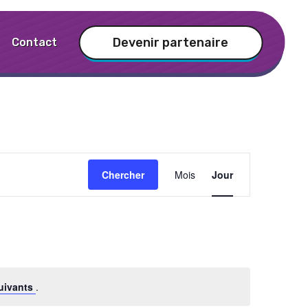
Devenir partenaire
Contact
Navigation
Chercher
Mois
Jour
de
vues
Évènemen
uivants
.