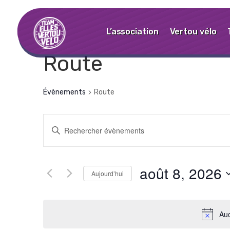
L’association
Vertou vélo
Route
Évènements
Route
Recherche
Saisir
et
mot-
navigation
clé.
Rechercher
août 8, 2026
de
Aujourd’hui
Évènements
vues
Sélectionnez
par
une
mot-
Évènements
Auc
date.
clé.