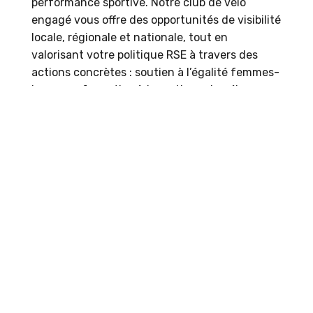
performance sportive. Notre club de vélo
engagé vous offre des opportunités de visibilité
locale, régionale et nationale, tout en
valorisant votre politique RSE à travers des
actions concrètes : soutien à l’égalité femmes-
hommes, formation à la pratique du vélo,
accompagnement vers l’emploi, et promotion
de la mobilité douce. En soutenant notre
équipe, que ce soit en tant que partenaire titre,
partenaire premium ou soutien ponctuel à un
événement, vous rejoignez un réseau
dynamique d’acteurs économiques et
institutionnels investis dans l’avenir du
cyclisme féminin professionnel et de la
transition écologique. Investir dans la Team
ELLES Vertou Vélo, c’est pédaler ensemble vers
un impact social et sportif durable.