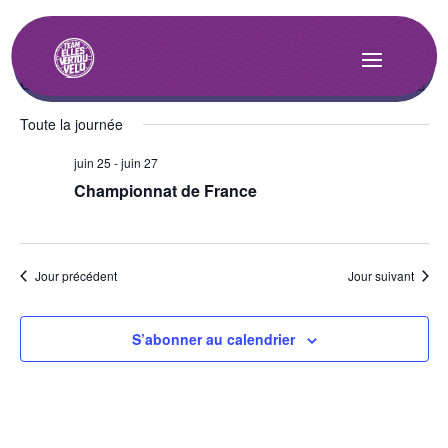
Rech
Na
6/27/2026
Recherche
Jour
de
et
Sélectionnez
Toute la journée
vu
une
navig
date.
Év
juin 25
-
juin 27
de
Championnat de France
vues
Évèn
Jour précédent
Jour suivant
S’abonner au calendrier