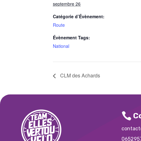
septembre 26
Catégorie d’Évènement:
Route
Évènement Tags:
National
CLM des Achards

C
contact
065295