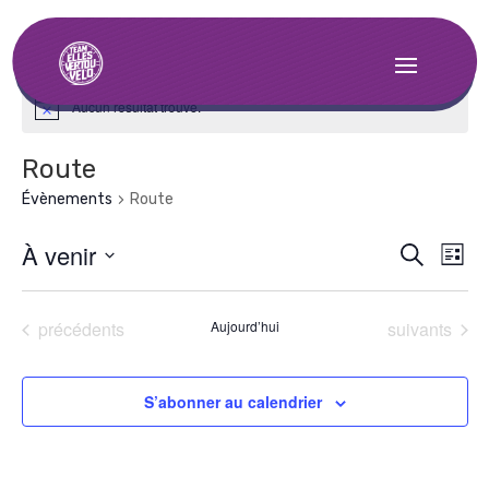
Aucun résultat trouvé.
Route
Évènements
Route
Rech
Na
À venir
Recherche
Liste
de
et
Sélectionnez
vu
une
navig
Évènements
Évènements
précédents
Aujourd’hui
suivants
date.
Év
de
vues
S’abonner au calendrier
Évèn